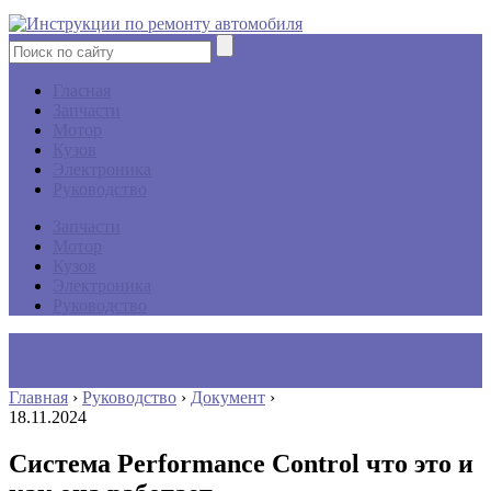
Гласная
Запчасти
Мотор
Кузов
Электроника
Руководство
Запчасти
Мотор
Кузов
Электроника
Руководство
Главная
›
Руководство
›
Документ
›
18.11.2024
Система Performance Control что это и