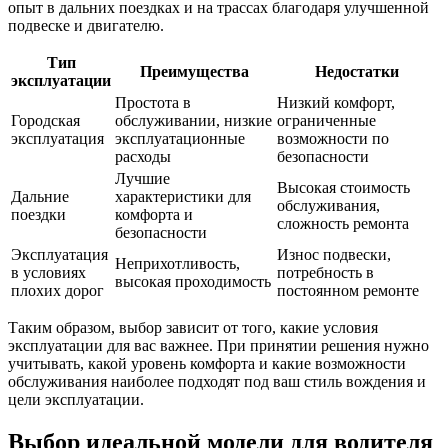
опыт в дальних поездках и на трассах благодаря улучшенной
подвеске и двигателю.
Тип
Преимущества
Недостатки
эксплуатации
Простота в
Низкий комфорт,
Городская
обслуживании, низкие
ограниченные
эксплуатация
эксплуатационные
возможности по
расходы
безопасности
Лучшие
Высокая стоимость
Дальние
характеристики для
обслуживания,
поездки
комфорта и
сложность ремонта
безопасности
Эксплуатация
Износ подвески,
Неприхотливость,
в условиях
потребность в
высокая проходимость
плохих дорог
постоянном ремонте
Таким образом, выбор зависит от того, какие условия
эксплуатации для вас важнее. При принятии решения нужно
учитывать, какой уровень комфорта и какие возможности
обслуживания наиболее подходят под ваш стиль вождения и
цели эксплуатации.
Выбор идеальной модели для водителя