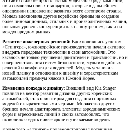
Это авто стало не просто частью модельного ряда компании,
но и символом новых стандартов, которые в дальнейшем
определили направление развития всего автопрома страны.
Модель вдохновила другие корейские бренды на создание
более инновационных, стильных и производительных машин,
повышая уровень конкуренции как на внутреннем, так и на
международном рынках.
Развитие инженерных решений:
Вдохновившись успехом
«Стингера», южнокорейские производители начали активнее
внедрять передовые технологии в свои автомобили. Это
касалось не только улучшения двигателей и трансмиссий, но и
совершенствования систем безопасности, мультимедийных
решений и комфорта для водителей. Модель установила
новый планку в отношении к дизайну и характеристикам
автомобилей премиум-класса в Южной Корее.
Изменение подхода к дизайну:
Внешний вид Kia Stinger
повлиял на вектор развития дизайна других корейских
автомобилей, став ориентиром для создания спортивных
моделей с выразительными чертами. Множество других
брендов начали адаптировать элементы аэродинамических
форм и агрессивных линий в своих автомобилях, что
позволило создать новые яркие и узнаваемые модели.
Кроме того, «Стингер» продемонстрировал потенциал