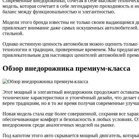
Современные внедорожники, сочетая в себе высокие технически
модель, которая сочетает в себе легендарную проходимость и 
баланс между функциональностью и элегантностью.
Модели этого бренда известны не только своим выдающимся д
привлекает внимание даже самых искушенных автолюбителей. 
стильной.
Однако истинную ценность автомобиля можно оценить только то
технологии и традиции, проверенные временем. Мы предлагаем 
привлекательным для настоящих ценителей автомобилей преми
Обзор внедорожника премиум-класса
Этот мощный и элегантный внедорожник продолжает оставаться
технические характеристики и утончённый дизайн, что делает
верен традициям, но в то же время получая современные улучш
Новая модель стала еще более совершенной, сохраняя все хар
обеспечивающие комфорт и безопасность в любых условиях. От
внедорожник среди аналогичных моделей на рынке.
Под капотом этого авто скрывается мощный двигатель, котор