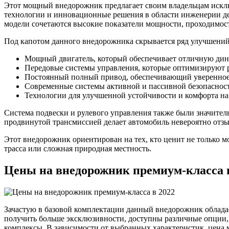
Этот мощный внедорожник предлагает своим владельцам искл
технологии и инновационные решения в области инженерии де
модели сочетаются высокие показатели мощности, проходимости
Под капотом данного внедорожника скрывается ряд улучшений
Мощный двигатель, который обеспечивает отличную дин
Передовые системы управления, которые оптимизируют 
Постоянный полный привод, обеспечивающий уверенное
Современные системы активной и пассивной безопаснос
Технологии для улучшенной устойчивости и комфорта на
Система подвески и рулевого управления также были значител
продвинутой трансмиссией делает автомобиль невероятно отз
Этот внедорожник ориентирован на тех, кто ценит не только м
трасса или сложная природная местность.
Цены на внедорожник премиум-класса 
Зачастую в базовой комплектации данный внедорожник обладае
получить больше эксклюзивности, доступны различные опции,
комплексы. В зависимости от выбранных характеристик, цена 