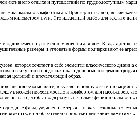
елей активного отдыха и путешествий по труднодоступным марш
биле максимально комфортными. Просторный салон, высококачес
ждым километром пути. Это идеальный выбор для тех, кто цени
и одновременно утонченным внешним видом. Каждая деталь куз
нушительные размеры и угловатые формы подчеркивают её агресс
узова, которая сочетает в себе элементы классического дизайн
ркивают силу этого внедорожника, одновременно демонстрируя
здавая цельный и впечатляющий образ.
 повышения безопасности, в кузове используются инновационны
между высокой проходимостью и комфортом для пассажиров, что
авлены на то, чтобы подчеркнуть не только функциональность, 
ветодиодные фары, улучшенные зеркала и эксклюзивные колесны
не заметить, и он обязательно привлекет внимание даже самых