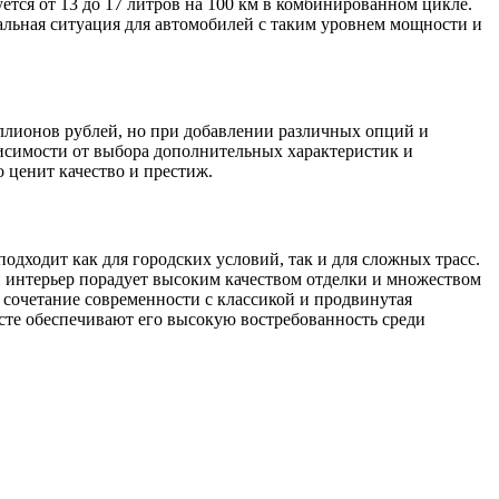
тся от 13 до 17 литров на 100 км в комбинированном цикле.
альная ситуация для автомобилей с таким уровнем мощности и
иллионов рублей, но при добавлении различных опций и
ависимости от выбора дополнительных характеристик и
 ценит качество и престиж.
дходит как для городских условий, так и для сложных трасс.
 интерьер порадует высоким качеством отделки и множеством
сочетание современности с классикой и продвинутая
сте обеспечивают его высокую востребованность среди