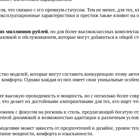
я, что связано с его премиум-статусом. Тем не менее, для тех,
е эксплуатационные характеристики и престиж также влияют на 
ких миллионов рублей
, но для более высококлассных комплекта
раховкой и обслуживанием, которые могут добавиться к общей с
ство моделей, которые могут составить конкуренцию этому ав
комфорта. Однако каждая из них имеет свои уникальные особен
нее высокую проходимость и мощность, но с несколько более с
то делает их достойными альтернативами для тех, кто ищет что-
рожник с фокусом на роскошь и стиль, предлагающий богатую о
ичной динамикой и возможностью адаптации к различным услов
моделями может зависеть от предпочтений в дизайне, уровне те
тание мощности, комфорта и изысканности.