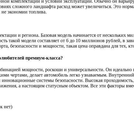
нной комплектации и условий эксплуатации. Обычно он варьируе
ловиях сложного ландшафта расход может увеличиться. Это норм
а не экономии топлива.
ектации и региона. Базовая модель начинается от нескольких м
сть такой модели составляет от 6 до 10 миллионов рублей, в з
, безопасности и мощности, такая цена оправдана для тех, кто
олюбителей премиум-класса?
инацией мощности, роскоши и универсальности. Он идеально по
ими чертами, делает автомобиль легко узнаваемым. Внутренний
 инновационные системы безопасности. Высокая проходимость, 
вижения, а настоящим статусным объектом. Все эти факторы вме
к нет)