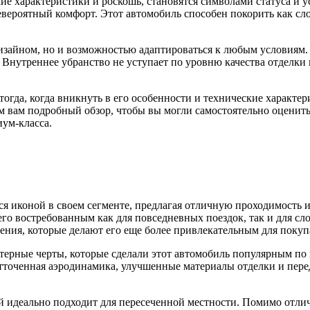
е характеристики и роскошь, становятся символами статуса и ус
невероятный комфорт. Этот автомобиль способен покорить как с
изайном, но и возможностью адаптироваться к любым условиям
Внутреннее убранство не уступает по уровню качества отделки 
гда, когда вникнуть в его особенности и технические характер
вам подробный обзор, чтобы вы могли самостоятельно оценить е
ум-класса.
 иконой в своем сегменте, предлагая отличную проходимость и
 его востребованным как для повседневных поездок, так и для 
ения, которые делают его еще более привлекательным для покуп
актерные черты, которые сделали этот автомобиль популярным п
точенная аэродинамика, улучшенные материалы отделки и перед
ый идеально подходит для пересеченной местности. Помимо отл