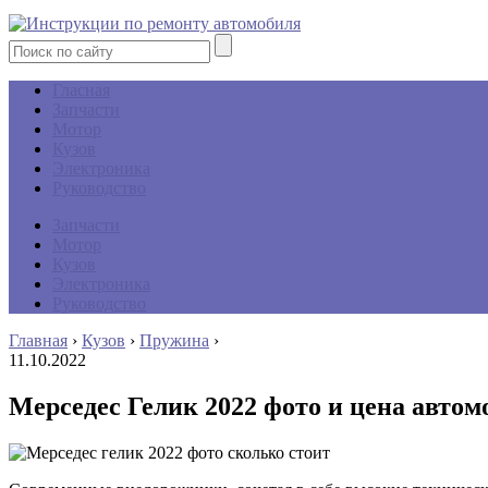
Гласная
Запчасти
Мотор
Кузов
Электроника
Руководство
Запчасти
Мотор
Кузов
Электроника
Руководство
Главная
›
Кузов
›
Пружина
›
11.10.2022
Мерседес Гелик 2022 фото и цена автом