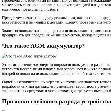
Проблемы с источниками питания могут возникать неожиданно,
может быть связано с неправильной эксплуатацией или длител
ещё имеют потенциал для работы.
Прежде чем начать процедуру реанимации, важно точно опреде
аккуратности и внимания к деталям. Следуя проверенным мето
Знание основных этапов процесса и использование правильны
предпринять для продления жизни элементов, нуждающихся в 
Что такое AGM аккумулятор?
Этот тип источников энергии широко используется в различн
устройств несколькими ключевыми особенностями, что позвол
батарей основан на использовании специальной технологии, ко
Одной из отличительных черт этих источников является технол
разработанных материалах, что уменьшает вероятность утечек
транспортных средствах и устройствах, где требуется высокая 
Признаки глубокого разряда устройств