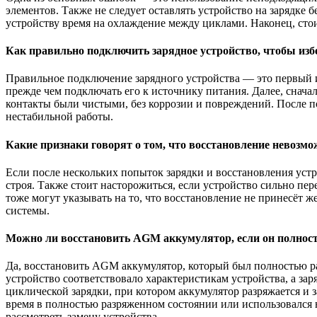
элементов. Также не следует оставлять устройство на зарядке 
устройству время на охлаждение между циклами. Наконец, стои
Как правильно подключить зарядное устройство, чтобы из
Правильное подключение зарядного устройства — это первый и
прежде чем подключать его к источнику питания. Далее, снач
контакты были чистыми, без коррозии и повреждений. После п
нестабильной работы.
Какие признаки говорят о том, что восстановление невозм
Если после нескольких попыток зарядки и восстановления устро
строя. Также стоит насторожиться, если устройство сильно пе
тоже могут указывать на то, что восстановление не принесёт ж
системы.
Можно ли восстановить AGM аккумулятор, если он полнос
Да, восстановить AGM аккумулятор, который был полностью ра
устройство соответствовало характеристикам устройства, а за
циклической зарядки, при котором аккумулятор разряжается и 
время в полностью разряженном состоянии или использовался н
рассмотреть замену устройства.