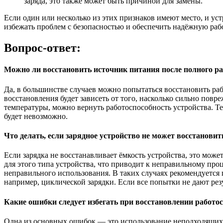
заряда, это также может быть причиной для замены.
Если один или несколько из этих признаков имеют место, и у
избежать проблем с безопасностью и обеспечить надёжную рабо
Вопрос-ответ:
Можно ли восстановить источник питания после полного ра
Да, в большинстве случаев можно попытаться восстановить раб
восстановления будет зависеть от того, насколько сильно пов
температуры, можно вернуть работоспособность устройства. Тем
будет невозможно.
Что делать, если зарядное устройство не может восстановит
Если зарядка не восстанавливает ёмкость устройства, это мож
для этого типа устройства, что приводит к неправильному про
неправильного использования. В таких случаях рекомендуется п
например, циклической зарядки. Если все попытки не дают резул
Какие ошибки следует избегать при восстановлении работо
Одна из основных ошибок — это использование неподходящих 