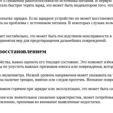
т о снижении работоспособности источника питания. В первую 
стало быстрее терять заряд, это может быть индикатором того, 
пытке зарядки. Если зарядное устройство не может восстанови
ть на проблемы с источником питания. В некоторых случаях возм
тает нестабильно, это может быть последствием неисправности 
 принятия мер для предотвращения дальнейших повреждений.
восстановлением
йства, важно оценить его текущее состояние. Это поможет избе
 не упустить важных признаков износа или повреждения, которы
мультиметра. Низкий уровень напряжения может указывать на то
на наличие трещин, вмятин или следов протечек. Внешние повр
шком горячим при зарядке или эксплуатации, это может быть си
я или значительное снижение характеристик, может потребовать
новлению, принимая во внимание выявленные недостатки.