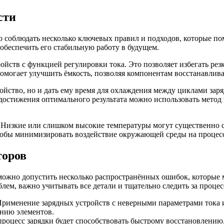
сти
о соблюдать несколько ключевых правил и подходов, которые п
обеспечить его стабильную работу в будущем.
йств с функцией регулировки тока. Это позволяет избегать рез
омогает улучшить ёмкость, позволяя компонентам восстанавлива
ойство, но и дать ему время для охлаждения между циклами заря
я достижения оптимального результата можно использовать метод
а. Низкие или слишком высокие температуры могут существенно 
обы минимизировать воздействие окружающей среды на процесс
торов
можно допустить несколько распространённых ошибок, которые
лем, важно учитывать все детали и тщательно следить за процес
рименение зарядных устройств с неверными параметрами тока и
ению элементов.
оцесс зарядки будет способствовать быстрому восстановлению,