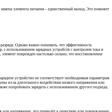
о замена элемента питания – единственный выход. Это поможет
 разряду. Однако важно понимать, что эффективность
, с использованием зарядных устройств с контролем тока и
о, элемент поврежден настолько сильно, что восстановление
 зарядное устройство не соответствует необходимым параметрам
дены из-за длительного воздействия низкого напряжения или
акже попробовать зарядить с использованием другого подхода,
к или напряжение, что приведёт к перегреву или повреждению