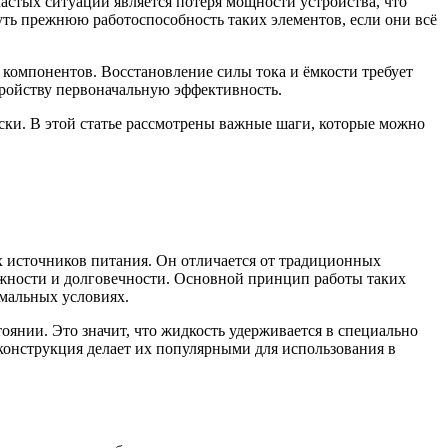
астых ситуаций является потеря мощности устройства, что
уть прежнюю работоспособность таких элементов, если они всё
 компонентов. Восстановление силы тока и ёмкости требует
тройству первоначальную эффективность.
ки. В этой статье рассмотрены важные шаги, которые можно
х источников питания. Он отличается от традиционных
ежности и долговечности. Основной принцип работы таких
емальных условиях.
оянии. Это значит, что жидкость удерживается в специально
конструкция делает их популярными для использования в