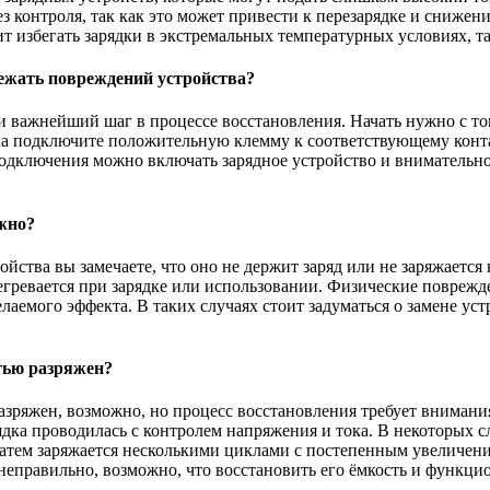
без контроля, так как это может привести к перезарядке и сниже
т избегать зарядки в экстремальных температурных условиях, та
бежать повреждений устройства?
 важнейший шаг в процессе восстановления. Начать нужно с тог
ала подключите положительную клемму к соответствующему конт
одключения можно включать зарядное устройство и внимательно 
ожно?
йства вы замечаете, что оно не держит заряд или не заряжается 
регревается при зарядке или использовании. Физические поврежд
елаемого эффекта. В таких случаях стоит задуматься о замене ус
тью разряжен?
зряжен, возможно, но процесс восстановления требует внимани
рядка проводилась с контролем напряжения и тока. В некоторых 
затем заряжается несколькими циклами с постепенным увеличени
еправильно, возможно, что восстановить его ёмкость и функцио