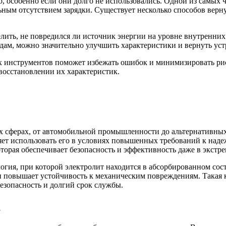
 особенно если они долго не использовались. Одной из самых ч
ьным отсутствием зарядки. Существует несколько способов верн
лить, не повредился ли источник энергии на уровне внутренних
дам, можно значительно улучшить характеристики и вернуть ус
х инструментов поможет избежать ошибок и минимизировать рис
восстановлении их характеристик.
ых сферах, от автомобильной промышленности до альтернативны
яет использовать его в условиях повышенных требований к над
торая обеспечивает безопасность и эффективность даже в экстр
огия, при которой электролит находится в абсорбированном сост
 и повышает устойчивость к механическим повреждениям. Такая 
безопасность и долгий срок службы.
а