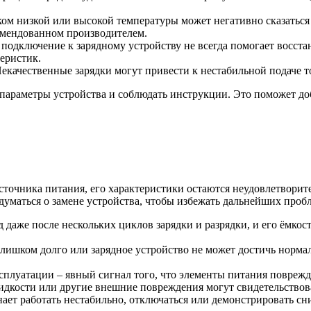
ом низкой или высокой температуры может негативно сказаться
комендованном производителем.
подключение к зарядному устройству не всегда помогает восст
еристик.
екачественные зарядки могут привести к нестабильной подаче т
параметры устройства и соблюдать инструкции. Это поможет доб
источника питания, его характеристики остаются неудовлетвори
думаться о замене устройства, чтобы избежать дальнейших проб
 даже после нескольких циклов зарядки и разрядки, и его ёмкост
слишком долго или зарядное устройство не может достичь нормал
сплуатации – явный сигнал того, что элементы питания поврежд
кости или другие внешние повреждения могут свидетельствовать
ает работать нестабильно, отключаться или демонстрировать с