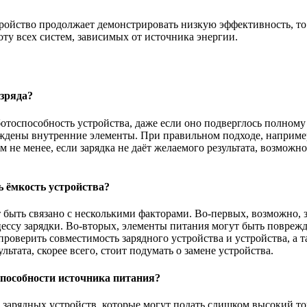
стройство продолжает демонстрировать низкую эффективность, т
ту всех систем, зависимых от источника энергии.
зряда?
отоспособность устройства, даже если оно подверглось полному
реждены внутренние элементы. При правильном подходе, например
 не менее, если зарядка не даёт желаемого результата, возможн
ь ёмкость устройства?
ет быть связано с несколькими факторами. Во-первых, возможно,
цессу зарядки. Во-вторых, элементы питания могут быть повреж
роверить совместимость зарядного устройства и устройства, а т
ьтата, скорее всего, стоит подумать о замене устройства.
способности источника питания?
зарядных устройств, которые могут подать слишком высокий то