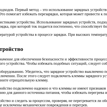
подходов. Первый метод – это использование зарядных устройст
 Это помогает избежать перезарядки, которая может привести к 
ристиками устройства. Использование зарядных устройств, подх
рядка, при которой ток подается постепенно, что способствует 
ратурой устройства в процессе зарядки. При высоких температур
тройство
начение для обеспечения безопасности и эффективности процес
го устройства. Чтобы избежать подобных ситуаций, следует соб
борудованию. Убедитесь, что зарядное устройство выключено пе
лючении. После этого следует подключить клеммы зарядного ус
ините отрицательную клемму.
стройство подключено надежно и что клеммы не имеют признаков
ию для данного источника питания, чтобы избежать перегрева 
ство и следить за процессом, проверяя, не перегревается ли об
где исключены механические повреждения и перегрев.