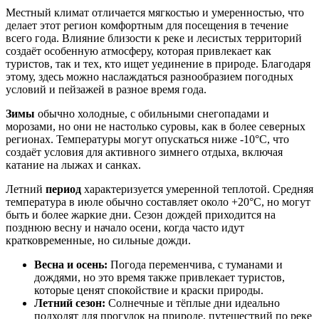
Местный климат отличается мягкостью и умеренностью, что
делает этот регион комфортным для посещения в течение
всего года. Влияние близости к реке и лесистых территорий
создаёт особенную атмосферу, которая привлекает как
туристов, так и тех, кто ищет уединение в природе. Благодаря
этому, здесь можно наслаждаться разнообразием погодных
условий и пейзажей в разное время года.
Зимы
обычно холодные, с обильными снегопадами и
морозами, но они не настолько суровы, как в более северных
регионах. Температуры могут опускаться ниже -10°C, что
создаёт условия для активного зимнего отдыха, включая
катание на лыжах и санках.
Летний
период
характеризуется умеренной теплотой. Средняя
температура в июле обычно составляет около +20°C, но могут
быть и более жаркие дни. Сезон дождей приходится на
позднюю весну и начало осени, когда часто идут
кратковременные, но сильные дожди.
Весна и осень:
Погода переменчива, с туманами и
дождями, но это время также привлекает туристов,
которые ценят спокойствие и краски природы.
Летний сезон:
Солнечные и тёплые дни идеально
подходят для прогулок на природе, путешествий по реке