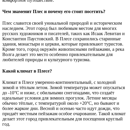
комфортное путешествие.
Чем знаменит Плес и почему его стоит посетить?
Плес славится своей уникальной природой и историческим
наследием. Этот город был любимым местом для многих
русских художников и писателей, таких как Исаак Левитан и
Константин Паустовский. В Плесе сохранились старинные
здания, монастыри и церкви, которые привлекают туристов.
Кроме того, город окружён живописными пейзажами, а река
Волга делает это место особенно привлекательным для
любителей природы и культурного туризма.
Какой климат в Плесе?
Климат в Плесe умеренно-континентальный, с холодной
зимой и тёплым летом. Зимой температура может опускаться
до -10°C и ниже, с обильными снегопадами, что создаёт
идеальные условия для зимних прогулок. Летние месяцы
обычно тёплые, с температурой около +20°C, но бывают и
более жаркие дни. Весной и осенью часто идут дожди, что
придаёт местным пейзажам особое очарование. Такой климат
делает этот город привлекательным для посещения круглый
год.