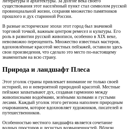
литературы и архитектуры. За долгие века своего
существования этот населённый пункт стал символом русской
провинциальной жизни, сохраняя множество памятников
прошлого и дух старинной России.
В разные исторические эпохи этот город был значимой
торговой точкой, важным центром ремесел и культуры. Его
роль в развитии русской живописи, особенно в XIX веке,
невозможно переоценить. Множество известных мастеров,
вдохновлённые красотой местных пейзажей, оставили здесь
свои произведения, что сделало это место по-настоящему
знаменитым на всю страну.
Природа и ландшафт Плеса
Этот уголок страны привлекает внимание не только своей
историей, но и невероятной природной красотой. Местные
пейзажи захватывают дух, создавая гармонию между
живописными водоёмами, зелёными холмами и густыми
лесами. Каждый уголок этого региона наполнен природным
очарованием, которое вдохновляет художников, писателей и
путешественников.
Особенностью местного ландшафта является сочетание
водных просторов и лесистых возвышенностей. Вблизи