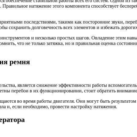
 обеспечение стабильной работы всех его систем. Одной из таки
. Правильное натяжение этого компонента способствует беспер
приятными последствиями, такими как посторонние звуки, переб
обы сохранить долговечность всех элементов и избежать дороги
инструментов и несколько простых шагов. Овладение этим нав
омнить, что не только затяжка, но и правильная оценка состоян
ния ремня
ьства, является снижение эффективности работы вспомогатель
метны перебои в их функционировании, стоит обратить внимание
ются во время работы двигателя. Они могут быть результатом 
зла и, если необходимо, провести настройку натяжения.
ератора