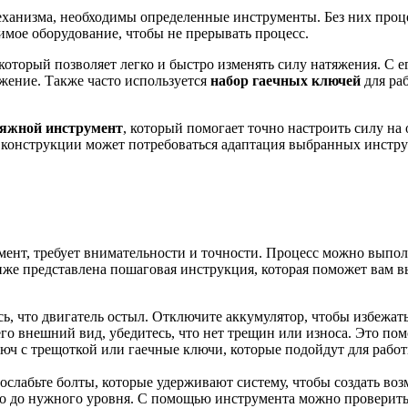
анизма, необходимы определенные инструменты. Без них процесс
имое оборудование, чтобы не прерывать процесс.
 который позволяет легко и быстро изменять силу натяжения. С
жение. Также часто используется
набор гаечных ключей
для ра
яжной инструмент
, который помогает точно настроить силу н
т конструкции может потребоваться адаптация выбранных инстру
ент, требует внимательности и точности. Процесс можно выполни
иже представлена пошаговая инструкция, которая поможет вам 
сь, что двигатель остыл. Отключите аккумулятор, чтобы избежа
его внешний вид, убедитесь, что нет трещин или износа. Это по
люч с трещоткой или гаечные ключи, которые подойдут для рабо
ослабьте болты, которые удерживают систему, чтобы создать во
во до нужного уровня. С помощью инструмента можно проверить