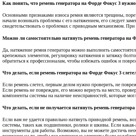
Как понять, что ремень генератора на Форде Фокус 3 нужно
Основными признаками износа ремня являются трещины, порезы
начали возникать проблемы с его натяжением, его следует зам
свидетельствовать о проблемах с приводным механизмом. При 
Можно ли самостоятельно натянуть ремень генератора на Ф
Да, натяжение ремня генератора можно выполнить самостоятель
крепежных элементов, регулировку натяжения и затяжку болто
обратиться к профессионалам, чтобы избежать ошибок и повре
Что делать, если ремень генератора на Форде Фокус 3 слете
Если ремень слетел, первым делом нужно проверить, не повре
Если ремень не поврежден, его можно вернуть на место, прове
компоненты системы на наличие неисправностей, которые могл
Что делать, если не получается натянуть ремень генератора
Если вам не удается правильно натянуть приводной ремень, во
системы, таких как подшипники, ролики и шкивы. Если какая-л
инструменты для работы. Возможно, вы не можете достичь нео
внимание на то, чтобы все крепежные элементы были ослаблены