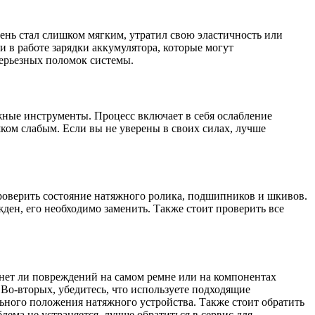
ень стал слишком мягким, утратил свою эластичность или
и в работе зарядки аккумулятора, которые могут
серьезных поломок системы.
жные инструменты. Процесс включает в себя ослабление
ком слабым. Если вы не уверены в своих силах, лучше
роверить состояние натяжного ролика, подшипников и шкивов.
ден, его необходимо заменить. Также стоит проверить все
, нет ли повреждений на самом ремне или на компонентах
 Во-вторых, убедитесь, что используете подходящие
ьного положения натяжного устройства. Также стоит обратить
ема не устраняется, лучше обратиться в сервис для