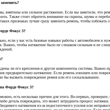
 заменить?
, вмятины или сильное растяжение. Если вы заметили, что рем
енить. Также стоит обратить внимание на скрипы, шумы и перебо
таких признаках лучше сразу заменить ремень, чтобы избежать 
орде Фокус 3?
но, если у вас есть базовые навыки работы с автомобилем и ну
в. Важно, чтобы натяжение было не слишком сильным и не слиш
ждений.
л?
ждены ли его крепления и другие компоненты системы. Важно п
рив предварительно натяжение. Если ремень изношен или повреж
и бы вызвать повреждение ремня или его соскальзывание.
 на Форде Фокус 3?
зможно, есть несколько причин для этого. Во-первых, проверьте
ибо деталь повреждена, это может затруднить процесс натяжки.
бходимого натяжения из-за недостаточного усилия или неправил
 достаточно для регулировки, но не слишком сильно. Если пробл