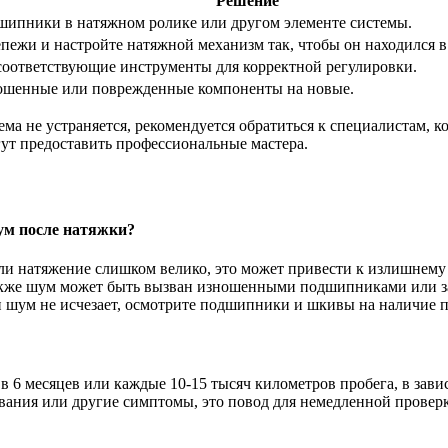
Решение
шипники в натяжном ролике или другом элементе системы.
епежи и настройте натяжной механизм так, чтобы он находился
соответствующие инструменты для корректной регулировки.
ошенные или поврежденные компоненты на новые.
а не устраняется, рекомендуется обратиться к специалистам, к
гут предоставить профессиональные мастера.
ум после натяжки?
и натяжение слишком велико, это может привести к излишнему 
Также шум может быть вызван изношенными подшипниками или з
и шум не исчезает, осмотрите подшипники и шкивы на наличие 
 в 6 месяцев или каждые 10-15 тысяч километров пробега, в зав
дования или другие симптомы, это повод для немедленной прове