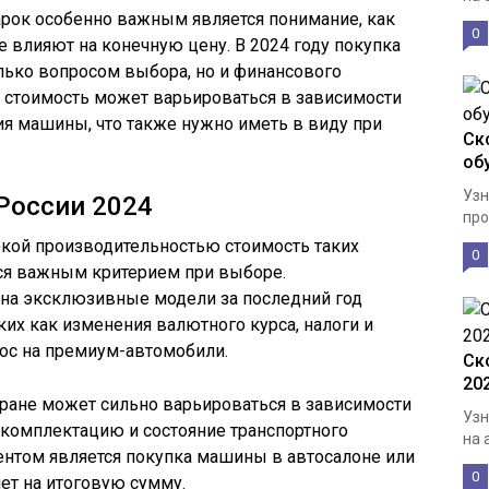
ок особенно важным является понимание, как
0
 влияют на конечную цену. В 2024 году покупка
олько вопросом выбора, но и финансового
о стоимость может варьироваться в зависимости
ния машины, что также нужно иметь в виду при
Ск
об
Узн
России 2024
про
кой производительностью стоимость таких
0
тся важным критерием при выборе.
на эксклюзивные модели за последний год
ких как изменения валютного курса, налоги и
ос на премиум-автомобили.
Ск
20
тране может сильно варьироваться в зависимости
Узн
 комплектацию и состояние транспортного
на 
ентом является покупка машины в автосалоне или
0
ет на итоговую сумму.