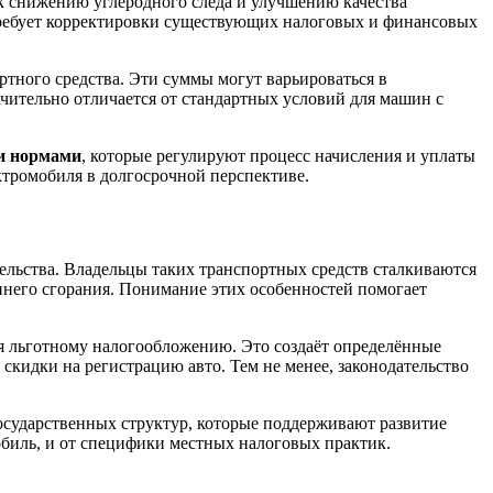
 к снижению углеродного следа и улучшению качества
требует корректировки существующих налоговых и финансовых
ртного средства. Эти суммы могут варьироваться в
ачительно отличается от стандартных условий для машин с
ми нормами
, которые регулируют процесс начисления и уплаты
ктромобиля в долгосрочной перспективе.
ельства. Владельцы таких транспортных средств сталкиваются
него сгорания. Понимание этих особенностей помогает
ся льготному налогообложению. Это создаёт определённые
скидки на регистрацию авто. Тем не менее, законодательство
осударственных структур, которые поддерживают развитие
обиль, и от специфики местных налоговых практик.