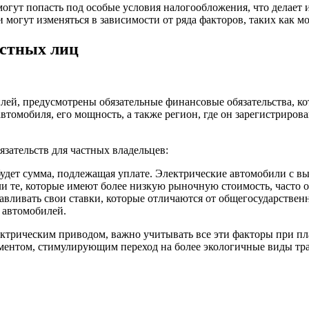
огут попасть под особые условия налогообложения, что делает 
и могут изменяться в зависимости от ряда факторов, таких как м
астных лиц
илей, предусмотрены обязательные финансовые обязательства, к
томобиля, его мощность, а также регион, где он зарегистрирова
зательств для частных владельцев:
удет сумма, подлежащая уплате. Электрические автомобили с вы
и те, которые имеют более низкую рыночную стоимость, часто 
авливать свои ставки, которые отличаются от общегосударствен
 автомобилей.
лектрическим приводом, важно учитывать все эти факторы при 
ументом, стимулирующим переход на более экологичные виды тр