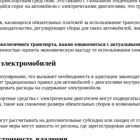
 транспортным средствам. Это связано с глобальной тенденцией
йся спрос на автомобили с электрическими двигателями, что 
в, касающихся обязательных платежей за использование транспо
аконодательство, регулирующее сборы для таких автомобилей, зн
 экологичного транспорта, важно ознакомиться с актуальны
ренностью оценить экономическую выгоду от использования эле
 электромобилей
опулярными, что вызывает необходимость в адаптации законодат
 традиционных правил для автомобилей с двигателями внутрен
ровать расходы на содержание электромобиля.
портные средства с электрическим двигателем могут подвергать
, такие как снижение размера обязательных сборов и возможные 
огут рассчитывать на дополнительные субсидии или скидки от г
ные меры могут зависеть от региона, где зарегистрирован автом
 стоимость владения