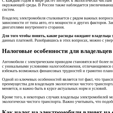
С каждым годом в мире растет интерес к экологически чистым
окружающей среды. В России также наблюдается увеличивающи
систем.
Владелец электромобиля сталкивается с рядом важных вопросо
зависимости от типа авто, его мощности и других факторов. З
двигателями внутреннего сгорания.
Для того чтобы понять, какие расходы ожидают владельца
данных платежей. Разобравшись в этих вопросах, можно с уве
Налоговые особенности для владельцев
Автомобили с электрическим приводом становятся всё более п
с уникальными условиями налогообложения, отличающимися от
избежать возможных финансовых трудностей и грамотно плани
Одной из ключевых особенностей является тот факт, что транс
преимущества для владельцев экологически чистого транспорта
меняется, и важно быть в курсе актуальных норм и условий.
Кроме того, в некоторых случаях владельцы электромобилей м
экологически чистого транспорта. Важно учитывать, что подоб
Как налог на электромобили влияет на