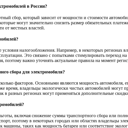
ктромобилей в России?
тный сбор, который зависит от мощности и стоимости автомобил
оторые могут значительно снизить размер обязательных платеже
и от местных властей.
мобилей?
е условия налогообложения. Например, в некоторых регионах в
сплуатации. Это связано с попытками стимулировать переход на
ля, поэтому важно уточнять актуальные правила на момент регис
ого сбора для электромобиля?
сколько факторов. Основными являются мощность автомобиля, ег
же время, владельцы экологически чистых автомобилей могут п
ак в разных регионах могут применяться дополнительные скидк
тромобилей?
ьготы, включая снижение суммы транспортного сбора или полно
спорт, поэтому в некоторых городах или областях владельцы эл
ик машины, таких как мощность батареи или соответствие эколо