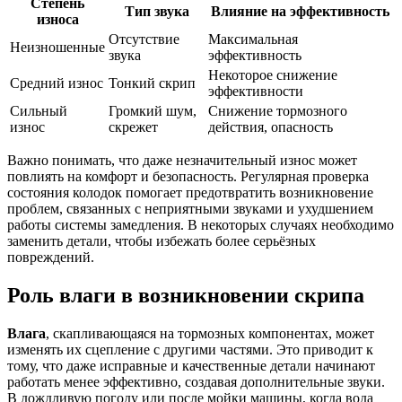
Степень
Тип звука
Влияние на эффективность
износа
Отсутствие
Максимальная
Неизношенные
звука
эффективность
Некоторое снижение
Средний износ
Тонкий скрип
эффективности
Сильный
Громкий шум,
Снижение тормозного
износ
скрежет
действия, опасность
Важно понимать, что даже незначительный износ может
повлиять на комфорт и безопасность. Регулярная проверка
состояния колодок помогает предотвратить возникновение
проблем, связанных с неприятными звуками и ухудшением
работы системы замедления. В некоторых случаях необходимо
заменить детали, чтобы избежать более серьёзных
повреждений.
Роль влаги в возникновении скрипа
Влага
, скапливающаяся на тормозных компонентах, может
изменять их сцепление с другими частями. Это приводит к
тому, что даже исправные и качественные детали начинают
работать менее эффективно, создавая дополнительные звуки.
В дождливую погоду или после мойки машины, когда вода