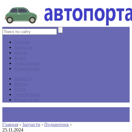
Гласная
Запчасти
Мотор
Кузов
Электроника
Руководство
Запчасти
Мотор
Кузов
Электроника
Руководство
Главная
›
Запчасти
›
Подшипник
›
25.11.2024