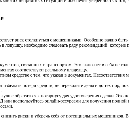
ь многих неприятных ситуаций и обеспечит уверенность в том, 
ке
ствует риск столкнуться с мошенниками. Особенно важно быть 
 в ловушку, необходимо следовать ряду рекомендаций, которые 
кументов, связанных с транспортом. Это включает в себя не тол
ументах соответствуют реальному владельцу.
ном средстве с тем, что указан в документах. Несоответствия
 избежать потери средств, не переводите деньги до тех пор, по
.
лучше обратиться к нотариусу для удостоверения сделки. Это по
 или воспользуйтесь онлайн-ресурсами для получения полной ис
осами.
снизить риски и уберечь себя от потенциальных мошенников. Ва