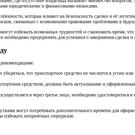
вами, где отсутствие владельца вызывает множество вопросов, з
ёнными юридическими и финансовыми нюансами.
собенности, которые влияют на безопасность сделки и её легит
 рисков, связанных с возможными правовыми проблемами в буду
могут избежать возможных трудностей и сэкономить время, что 
ги необходимо предпринять для успешного завершения сделки и
оду
 рекомендациям:
 убедиться, что транспортное средство не числится в угоне или
нспортным средством, должны быть актуальными и оформленным
осуществляется через третье лицо, необходимо удостовериться в
едствами могут потребовать дополнительного времени для офор
бы избежать неприятных сюрпризов.