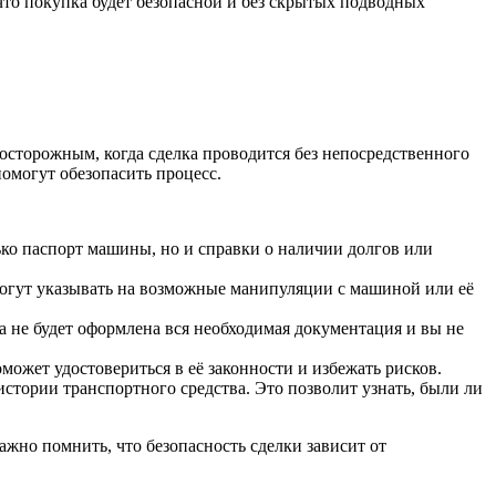
что покупка будет безопасной и без скрытых подводных
осторожным, когда сделка проводится без непосредственного
помогут обезопасить процесс.
ько паспорт машины, но и справки о наличии долгов или
 могут указывать на возможные манипуляции с машиной или её
ка не будет оформлена вся необходимая документация и вы не
может удостовериться в её законности и избежать рисков.
тории транспортного средства. Это позволит узнать, были ли
жно помнить, что безопасность сделки зависит от