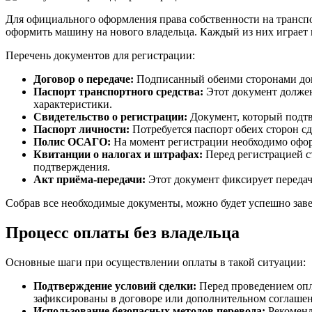
Для официального оформления права собственности на транспо
оформить машину на нового владельца. Каждый из них играет 
Перечень документов для регистрации:
Договор о передаче:
Подписанный обеими сторонами доку
Паспорт транспортного средства:
Этот документ должен 
характеристики.
Свидетельство о регистрации:
Документ, который подтв
Паспорт личности:
Потребуется паспорт обеих сторон сд
Полис ОСАГО:
На момент регистрации необходимо оформ
Квитанции о налогах и штрафах:
Перед регистрацией ст
подтверждения.
Акт приёма-передачи:
Этот документ фиксирует передачу
Собрав все необходимые документы, можно будет успешно зав
Процесс оплаты без владельца
Основные шаги при осуществлении оплаты в такой ситуации:
Подтверждение условий сделки:
Перед проведением опла
зафиксированы в договоре или дополнительном соглаше
Использование безопасных методов перевода:
Рекоменд