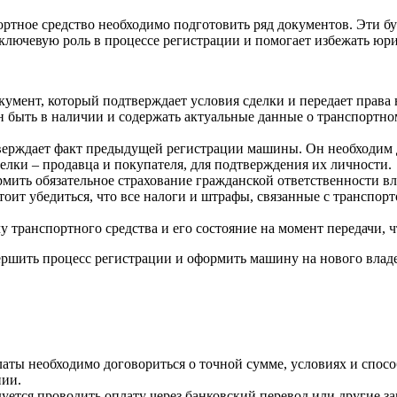
ртное средство необходимо подготовить ряд документов. Эти б
ключевую роль в процессе регистрации и помогает избежать юр
мент, который подтверждает условия сделки и передает права 
быть в наличии и содержать актуальные данные о транспортном 
ерждает факт предыдущей регистрации машины. Он необходим д
елки – продавца и покупателя, для подтверждения их личности.
ить обязательное страхование гражданской ответственности вл
оит убедиться, что все налоги и штрафы, связанные с транспор
 транспортного средства и его состояние на момент передачи, ч
ершить процесс регистрации и оформить машину на нового влад
ты необходимо договориться о точной сумме, условиях и спосо
нии.
уется проводить оплату через банковский перевод или другие 