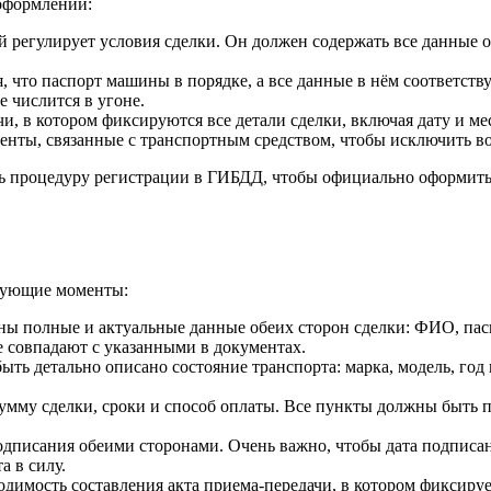
оформлении:
 регулирует условия сделки. Он должен содержать все данные о 
 что паспорт машины в порядке, а все данные в нём соответств
 числится в угоне.
и, в котором фиксируются все детали сделки, включая дату и ме
енты, связанные с транспортным средством, чтобы исключить во
ь процедуру регистрации в ГИБДД, чтобы официально оформить 
едующие моменты:
ны полные и актуальные данные обеих сторон сделки: ФИО, пас
е совпадают с указанными в документах.
ыть детально описано состояние транспорта: марка, модель, год
сумму сделки, сроки и способ оплаты. Все пункты должны быть 
одписания обеими сторонами. Очень важно, чтобы дата подписан
а в силу.
димость составления акта приема-передачи, в котором фиксируе