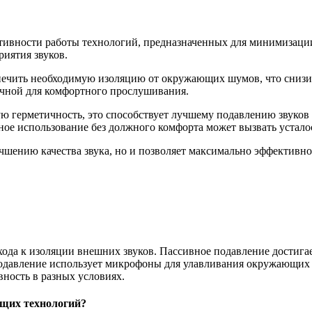
ктивности работы технологий, предназначенных для минимизаци
риятия звуков.
печить необходимую изоляцию от окружающих шумов, что снизит
очной для комфортного прослушивания.
шую герметичность, это способствует лучшему подавлению звуко
ьное использование без должного комфорта может вызвать устало
учшению качества звука, но и позволяет максимально эффективно
да к изоляции внешних звуков. Пассивное подавление достигает
одавление использует микрофоны для улавливания окружающих 
вность в разных условиях.
щих технологий?