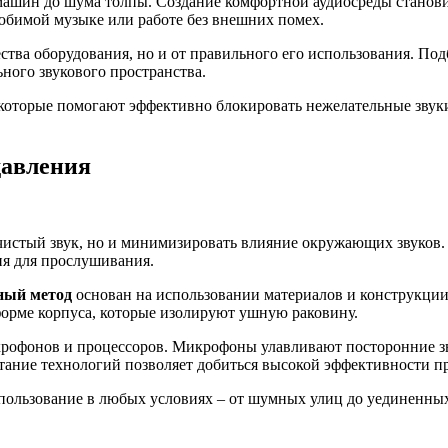
машин до шума толпы. Создание комфортной аудиосреды станови
любимой музыке или работе без внешних помех.
ства оборудования, но и от правильного его использования. Под
ного звукового пространства.
 которые помогают эффективно блокировать нежелательные звуки.
давления
чистый звук, но и минимизировать влияние окружающих звуков.
я для прослушивания.
ный метод
основан на использовании материалов и конструкции
орме корпуса, которые изолируют ушную раковину.
рофонов и процессоров. Микрофоны улавливают посторонние зву
ание технологий позволяет добиться высокой эффективности п
спользование в любых условиях – от шумных улиц до уединенны