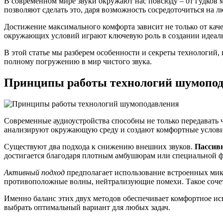
В современном мире звуки окружают нас повсюду – от гудков 
позволяют сделать это, даря возможность сосредоточиться на 
Достижение максимального комфорта зависит не только от каче
окружающих условий играют ключевую роль в создании идеаль
В этой статье мы разберем особенности и секреты технологий,
полному погружению в мир чистого звука.
Принципы работы технологий шумопо
Современные аудиоустройства способны не только передавать 
анализируют окружающую среду и создают комфортные услови
Существуют два подхода к снижению внешних звуков.
Пассив
достигается благодаря плотным амбушюрам или специальной ф
Активный подход
предполагает использование встроенных мик
противоположные волны, нейтрализующие помехи. Такое сочет
Именно баланс этих двух методов обеспечивает комфортное и
выбрать оптимальный вариант для любых задач.