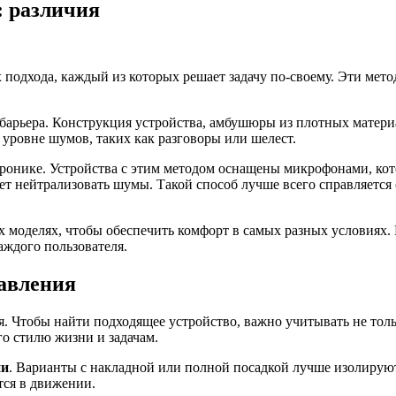
: различия
 подхода, каждый из которых решает задачу по-своему. Эти мет
барьера. Конструкция устройства, амбушюры из плотных матери
уровне шумов, таких как разговоры или шелест.
тронике. Устройства с этим методом оснащены микрофонами, ко
яет нейтрализовать шумы. Такой способ лучше всего справляетс
х моделях, чтобы обеспечить комфорт в самых разных условиях.
аждого пользователя.
авления
я. Чтобы найти подходящее устройство, важно учитывать не тол
о стилю жизни и задачам.
ии
. Варианты с накладной или полной посадкой лучше изолируют
тся в движении.