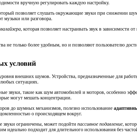
одимости вручную регулировать каждую настройку.
который позволяет слушать окружающие звуки при снижении шумо
от музыки или разговора.
валайзера
, которая позволяет настраивать звук в зависимости о
а не только более удобным, но и позволяют пользователю дости
ых условий
уровня внешних шумов. Устройства, предназначенные для работы
 любых ситуациях.
тные звуки, такие как шум автомобилей и моторов, особенно эф
орые могут мешать концентрации.
говоров до шумных механизмов, полезно использование
адаптивн
едомленностью о происходящем вокруг.
ие звуки ограничены, может подойти
пассивное подавление
, кото
им идеально подходит для длительного использования без часто