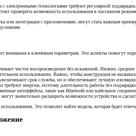
ва с электронными технологиями требуют регулярной подзарядки,
оит проверить возможность использования в пассивном режиме 
а или интеграция с приложениями, могут стать важным преиму
 условиям.
ет внимания к ключевым параметрам. Эти аспекты помогут опре
ечивает чистое воспроизведение без искажений. Низкие, средни
лительном использовании. Важно, чтобы конструкция не вызывал
увеличивают срок службы, но и обеспечивают лучшую изоляцию
 требуют энергии, поэтому длительность работы без подзарядки
менные интерфейсы, такие как Bluetooth или кабельное соединен
могут значительно расширить возможности устройства и сделать
спользования. Это позволит найти модель, которая будет отвеч
ожение