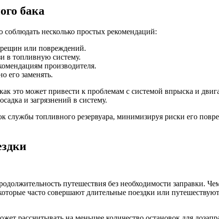
ого бака
о соблюдать несколько простых рекомендаций:
 трещин или повреждений.
и в топливную систему.
екомендациям производителя.
о его заменять.
ак как это может привести к проблемам с системой впрыска и дв
садка и загрязнений в систему.
ок службы топливного резервуара, минимизируя риски его повр
ездки
родолжительность путешествия без необходимости заправки. Чем
которые часто совершают длительные поездки или путешествуют 
ожет рассчитывать на меньшее количество остановок для дозапр