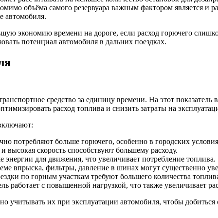
помимо объёма самого резервуара важным фактором является и ра
е автомобиля.
льшую экономию времени на дороге, если расход горючего слишк
овать потенциал автомобиля в дальних поездках.
ля
транспортное средство за единицу времени. На этот показатель
птимизировать расход топлива и снизить затраты на эксплуатац
включают:
но потребляют больше горючего, особенно в городских условия
 и высокая скорость способствуют большему расходу.
 энергии для движения, что увеличивает потребление топлива.
еме впрыска, фильтры, давление в шинах могут существенно уве
оездки по горным участкам требуют большего количества топлив
ель работает с повышенной нагрузкой, что также увеличивает ра
но учитывать их при эксплуатации автомобиля, чтобы добиться 