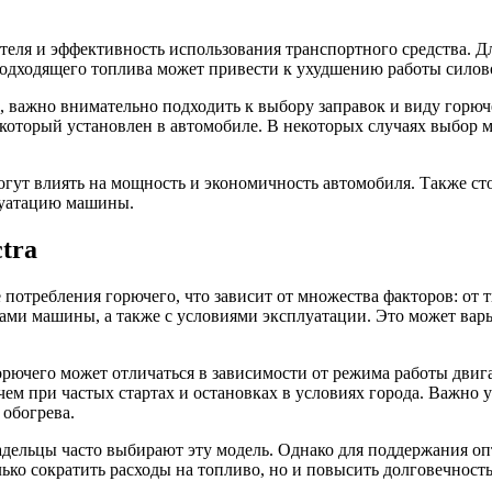
еля и эффективность использования транспортного средства. Д
 подходящего топлива может привести к ухудшению работы сило
 важно внимательно подходить к выбору заправок и виду горюч
 который установлен в автомобиле. В некоторых случаях выбор 
гут влиять на мощность и экономичность автомобиля. Также сто
плуатацию машины.
tra
 потребления горючего, что зависит от множества факторов: от 
ми машины, а также с условиями эксплуатации. Это может варь
орючего может отличаться в зависимости от режима работы двиг
чем при частых стартах и остановках в условиях города. Важно 
обогрева.
адельцы часто выбирают эту модель. Однако для поддержания о
лько сократить расходы на топливо, но и повысить долговечност