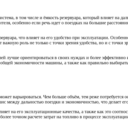
тема, в том числе и ёмкость резервуара, который влияет на дал
еля, особенно если речь идет о поездках на большие расстояния
ервуара, что влияет на его удобство при эксплуатации. Особенн
т важную роль не только с точки зрения удобства, но и с точки з
ей лучше ориентироваться в своих нуждах и более эффективно и
а общей экономичности машины, а также как правильно выбирать
может варьироваться. Чем больше объём, тем реже потребуется о
нс между дальностью поездки и экономичностью, что делает его
яет на его эксплуатационные качества, а также как это соотнос
олее точном расчете затрат на топливо в процессе эксплуатаци