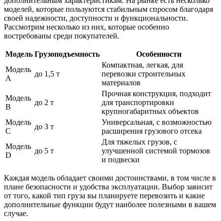
дополнительным характеристикам. На рынке есть несколько
моделей, которые пользуются стабильным спросом благодаря
своей надежности, доступности и функциональности.
Рассмотрим несколько из них, которые особенно
востребованы среди покупателей.
Модель
Грузоподъемность
Особенности
Компактная, легкая, для
Модель
до 1,5 т
перевозки строительных
A
материалов
Прочная конструкция, подходит
Модель
до 2 т
для транспортировки
B
крупногабаритных объектов
Модель
Универсальная, с возможностью
до 3 т
C
расширения грузового отсека
Для тяжелых грузов, с
Модель
до 5 т
улучшенной системой тормозов
D
и подвески
Каждая модель обладает своими достоинствами, в том числе в
плане безопасности и удобства эксплуатации. Выбор зависит
от того, какой тип груза вы планируете перевозить и какие
дополнительные функции будут наиболее полезными в вашем
случае.