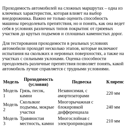
Проходимость автомобилей на сложных маршрутах – одна из
ключевых характеристик, которая влияет на выбор
внедорожника. Важно не только оценить способность
машины преодолевать препятствия, но и понять, как она ведет
себя в условиях различных типов покрытия: от грязевых
участков до крутых подъемов и сплошных каменистых дорог.
Для тестирования проходимости в реальных условиях
автомобили проходят несколько этапов, которые включают
испытания на скользких и неровных поверхностях, а также на
участках с сильными уклонами. Оценка способности
преодолевать различные препятствия позволяет понять, какой
автомобиль лучше справляется с трудными условиями.
Проходимость
Модель
Подвеска
Клиренс
(условия)
Модель
Грязь, песок,
Независимая, с
220 мм
1
камни
амортизаторами
Скользкие
Многорычажная с
Модель
подъемы, мокрые
блокировкой
240 мм
2
участки
дифференциала
Модель
Травянистая
Многослойная с
210 мм
3
местность, камни
электроприводом