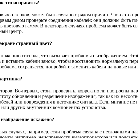
ак это исправить?
ых оттенков, может быть связано с рядом причин. Часто это пр
рвым делом проверьте соединения кабелей: они должны быть пл
ь цветовую гамму. В некоторых случаях проблема может быть св
ный центр.
 экране странный цвет?
кажению сигнала, что вызывает проблемы с изображением. Чтоб
 и вставить кабели заново, чтобы восстановить нормальную пер
роблема сохраняется, попробуйте заменить кабели на новые или
 картинка?
оров. Во-первых, стоит проверить, корректно ли настроены пар
тоту обновления и разрешение изображения, так как их несоотве
елей или повреждения в источнике сигнала. Если мигание не п
 или других внутренних компонентах устройства.
и изображение искажено?
рых случаях, например, если проблема связана с несложными н
ломки, например, неисправности видеопроцессора или подсветк