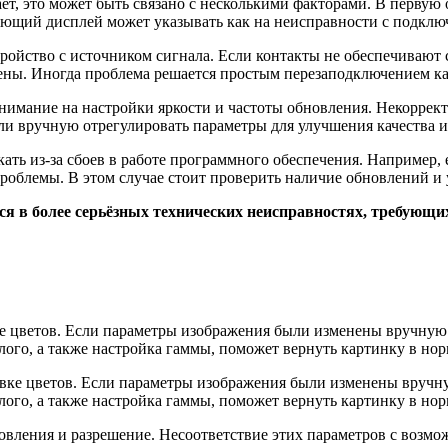
т, это может быть связано с несколькими факторами. В первую 
ающий дисплей может указывать как на неисправности с подключ
ройство с источником сигнала. Если контакты не обеспечивают 
дены. Иногда проблема решается простым перезаподключением ка
 внимание на настройки яркости и частоты обновления. Некорре
ли вручную отрегулировать параметры для улучшения качества 
ь из-за сбоев в работе программного обеспечения. Например, е
блемы. В этом случае стоит проверить наличие обновлений и у
тся в более серьёзных технических неисправностях, требующ
ке цветов. Если параметры изображения были изменены вручную
лого, а также настройка гаммы, поможет вернуть картинку в нор
новления и разрешение. Несоответствие этих параметров с возм