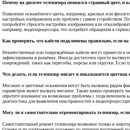
Почему на дисплее телевизора появился странный цвет, и к
Появление искажённого цвета, например, красных или фиолетов
настройках изображения или проблем с самим устройством. Пе
попробуйте сбросить настройки изображения или откалиброват
например, видеопроцессора, что потребует обращения в сервис
Как проверить, что кабели подключены правильно, если на
Некачественные или повреждённые кабели могут привести к ис
зафиксированы в разъёмах. Иногда достаточно просто вытянуть
повреждений, таких как перегибы, порезы или скрутки. Если п
Что делать, если телевизор мигает и показывается цветная
Мигание и цветовые искажения могут быть вызваны рядом факт
параметров может вызвать мигание. Также важно проверить час
обратите внимание на возможные проблемы с подключением каб
диагностика для выявления неисправностей в видеопроцессоре
Могу ли я самостоятельно отремонтировать телевизор, есл
Самостоятельный ремонт телевизора возможен только в некото
Однако если изображение искажено по причине внутренней по