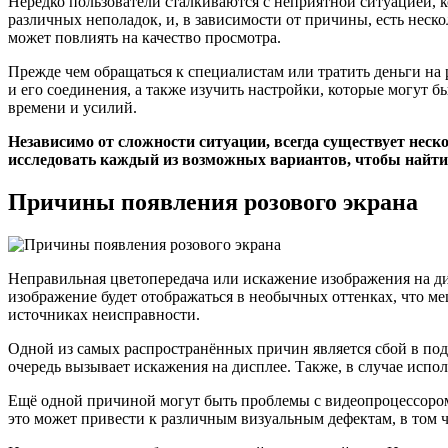
Нередко пользователи сталкиваются с неприятной ситуацией, к
различных неполадок, и, в зависимости от причины, есть нес
может повлиять на качество просмотра.
Прежде чем обращаться к специалистам или тратить деньги на 
и его соединения, а также изучить настройки, которые могут
времени и усилий.
Независимо от сложности ситуации, всегда существует нес
исследовать каждый из возможных вариантов, чтобы найт
Причины появления розового экрана
Неправильная цветопередача или искажение изображения на ди
изображение будет отображаться в необычных оттенках, что м
источниках неисправности.
Одной из самых распространённых причин является сбой в по
очередь вызывает искажения на дисплее. Также, в случае испо
Ещё одной причиной могут быть проблемы с видеопроцессором 
это может привести к различным визуальным дефектам, в том ч