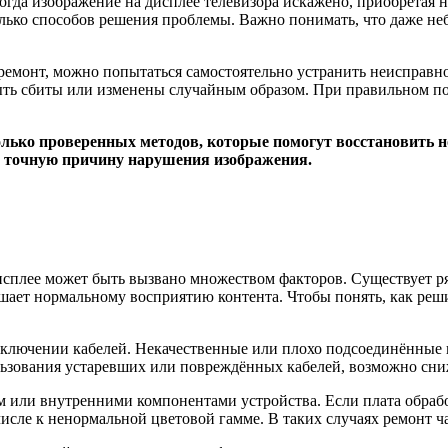
огда изображение на дисплее телевизора искажено, приобретая 
колько способов решения проблемы. Важно понимать, что даже н
ремонт, можно попытаться самостоятельно устранить неисправно
 быть сбиты или изменены случайным образом. При правильном п
колько проверенных методов, которые помогут восстановить
и точную причину нарушения изображения.
сплее может быть вызвано множеством факторов. Существует ряд
ешает нормальному восприятию контента. Чтобы понять, как реши
дключении кабелей. Некачественные или плохо подсоединённые 
льзования устаревших или повреждённых кабелей, возможно сниж
или внутренними компонентами устройства. Если плата обработ
исле к ненормальной цветовой гамме. В таких случаях ремонт ч