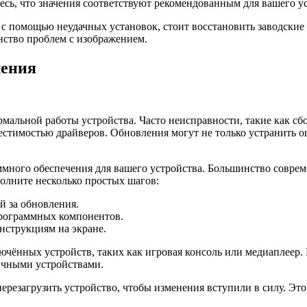
есь, что значения соответствуют рекомендованным для вашего у
 помощью неудачных установок, стоит восстановить заводские 
нство проблем с изображением.
ления
альной работы устройства. Часто неисправности, такие как сбо
тимостью драйверов. Обновления могут не только устранить ош
аммного обеспечения для вашего устройства. Большинство совр
полните несколько простых шагов:
й за обновления.
программных компонентов.
инструкциям на экране.
ючённых устройств, таких как игровая консоль или медиаплеер. 
ичными устройствами.
перезагрузить устройство, чтобы изменения вступили в силу. Э