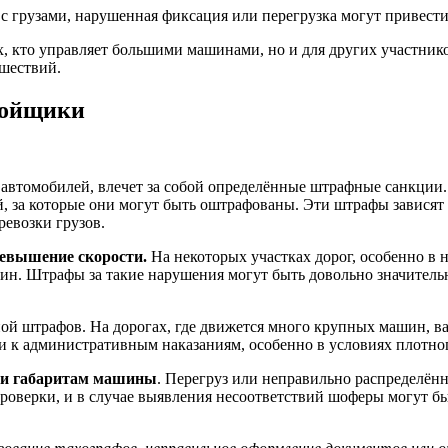
 грузами, нарушенная фиксация или перегрузка могут привести
ех, кто управляет большими машинами, но и для других участни
сшествий.
бойщики
автомобилей, влечет за собой определённые штрафные санкции.
, за которые они могут быть оштрафованы. Эти штрафы зависят 
ревозки грузов.
евышение скорости.
На некоторых участках дорог, особенно в 
шин. Штрафы за такие нарушения могут быть довольно значител
ой штрафов. На дорогах, где движется много крупных машин, в
и к административным наказаниям, особенно в условиях плотно
или габаритам машины
. Перегруз или неправильно распределённ
роверки, и в случае выявления несоответствий шоферы могут бы