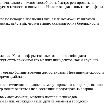
 значительно снижают способность быстро реагировать на
буется точность и внимание. Из-за этого даже опытные шоферы
йство по поводу выполнения плана или возможных штрафов
анных действий, что негативно сказывается на безопасности
вижения. Когда шоферы тяжёлых машин не соблюдают
огут стать причиной как мелких инцидентов, так и крупных
ют гораздо больше времени для остановки. Превышение скорости
ремя сработать.
зкие изменения направления могут привести к опрокидыванию
 может оказаться не в состоянии предотвратить аварию.
овых автомобилей, мотоциклистов и пешеходов.
е знаки, ограждения или другие элементы городской