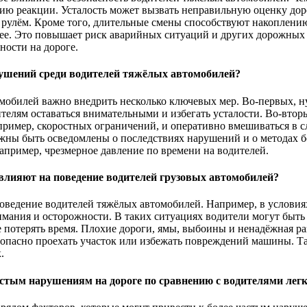
нию реакции. Усталость может вызвать неправильную оценку до
 рулём. Кроме того, длительные смены способствуют накоплению
трее. Это повышает риск аварийных ситуаций и других дорожны
ности на дороге.
рушений среди водителей тяжёлых автомобилей?
мобилей важно внедрить несколько ключевых мер. Во-первых, н
телям оставаться внимательными и избегать усталости. Во-втор
ример, скоростных ограничений, и оперативно вмешиваться в с
жны быть осведомлены о последствиях нарушений и о методах б
пример, чрезмерное давление по времени на водителей.
 влияют на поведение водителей грузовых автомобилей?
ведение водителей тяжёлых автомобилей. Например, в условиях 
нимания и осторожности. В таких ситуациях водители могут быт
е потерять время. Плохие дороги, ямы, выбоины и ненадёжная р
езопасно проехать участок или избежать повреждений машины. 
.
астым нарушениям на дороге по сравнению с водителями ле