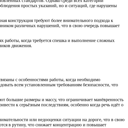
новленных стандартов. Однако среди всех категорий
соблюдения простых указаний, но и ситуаций, где нарушены
ая конструкция требуют более внимательного подхода к
точником различных нарушений, что в свою очередь повышает
иях работы, когда требуется спешка и выполнение сложных
тников движения.
язаны с особенностями работы, когда необходимо
едовать всем установленным требованиям безопасности, что
ют большие размеры и массу, что ограничивает манёвренность
вести к серьёзным последствиям, особенно когда речь идёт о
нимательности или недооценки ситуации на дороге, что в свою
тся в рутину, что снижает концентрацию и повышает