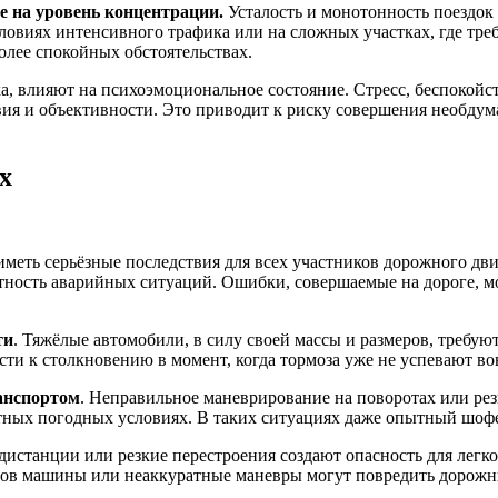
 на уровень концентрации.
Усталость и монотонность поездок
ловиях интенсивного трафика или на сложных участках, где тре
олее спокойных обстоятельствах.
ыха, влияют на психоэмоциональное состояние. Стресс, беспоко
вия и объективности. Это приводит к риску совершения необдум
х
иметь серьёзные последствия для всех участников дорожного д
ятность аварийных ситуаций. Ошибки, совершаемые на дороге, м
ти
. Тяжёлые автомобили, в силу своей массы и размеров, требу
ти к столкновению в момент, когда тормоза уже не успевают вов
анспортом
. Неправильное маневрирование на поворотах или ре
ных погодных условиях. В таких ситуациях даже опытный шофер
истанции или резкие перестроения создают опасность для легк
ров машины или неаккуратные маневры могут повредить дорожны