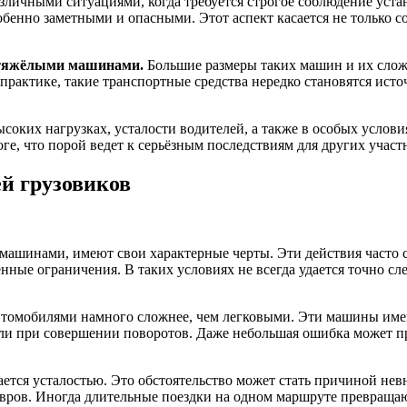
зличными ситуациями, когда требуется строгое соблюдение уста
обенно заметными и опасными. Этот аспект касается не только 
т тяжёлыми машинами.
Большие размеры таких машин и их сложн
 практике, такие транспортные средства нередко становятся ис
соких нагрузках, усталости водителей, а также в особых услов
ге, что порой ведет к серьёзным последствиям для других учас
й грузовиков
шинами, имеют свои характерные черты. Эти действия часто св
нные ограничения. В таких условиях не всегда удается точно сл
автомобилями намного сложнее, чем легковыми. Эти машины име
ли при совершении поворотов. Даже небольшая ошибка может при
ается усталостью. Это обстоятельство может стать причиной нев
вров. Иногда длительные поездки на одном маршруте превращаю