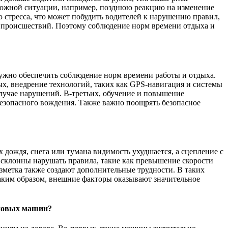
рожной ситуации, например, позднюю реакцию на изменение
 стресса, что может побудить водителей к нарушению правил,
х происшествий. Поэтому соблюдение норм времени отдыха и
ужно обеспечить соблюдение норм времени работы и отдыха.
ых, внедрение технологий, таких как GPS-навигация и системы
лучае нарушений. В-третьих, обучение и повышение
езопасного вождения. Также важно поощрять безопасное
дождя, снега или тумана видимость ухудшается, а сцепление с
ь склонны нарушать правила, такие как превышение скорости
азметка также создают дополнительные трудности. В таких
Таким образом, внешние факторы оказывают значительное
гковых машин?