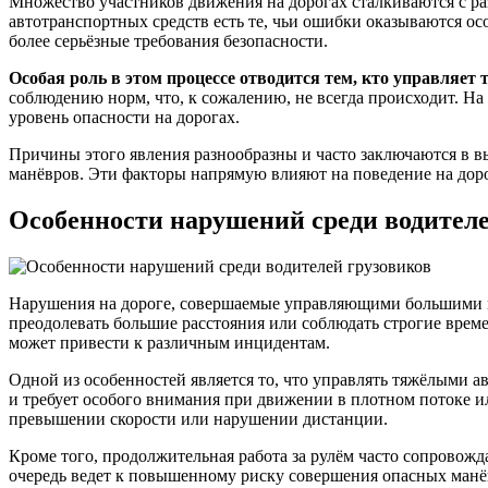
Множество участников движения на дорогах сталкиваются с ра
автотранспортных средств есть те, чьи ошибки оказываются ос
более серьёзные требования безопасности.
Особая роль в этом процессе отводится тем, кто управляе
соблюдению норм, что, к сожалению, не всегда происходит. На
уровень опасности на дорогах.
Причины этого явления разнообразны и часто заключаются в вы
манёвров. Эти факторы напрямую влияют на поведение на доро
Особенности нарушений среди водителе
Нарушения на дороге, совершаемые управляющими большими ма
преодолевать большие расстояния или соблюдать строгие време
может привести к различным инцидентам.
Одной из особенностей является то, что управлять тяжёлыми 
и требует особого внимания при движении в плотном потоке и
превышении скорости или нарушении дистанции.
Кроме того, продолжительная работа за рулём часто сопровожд
очередь ведет к повышенному риску совершения опасных манё