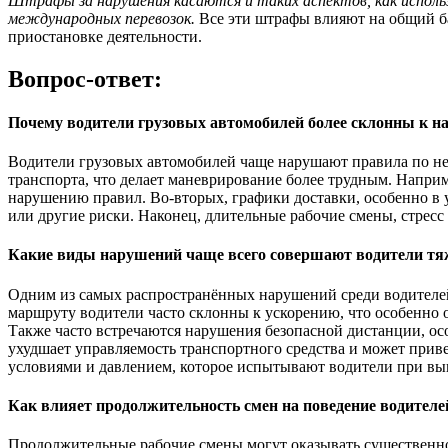
Штрафы за нарушения касаются и таких аспектов, как исполь
международных перевозок.
Все эти штрафы влияют на общий ба
приостановке деятельности.
Вопрос-ответ:
Почему водители грузовых автомобилей более склонны к 
Водители грузовых автомобилей чаще нарушают правила по нес
транспорта, что делает маневрирование более трудным. Наприм
нарушению правил. Во-вторых, графики доставки, особенно в 
или другие риски. Наконец, длительные рабочие смены, стресс
Какие виды нарушений чаще всего совершают водители т
Одним из самых распространённых нарушений среди водителей
маршруту водители часто склонны к ускорению, что особенно о
Также часто встречаются нарушения безопасной дистанции, ос
ухудшает управляемость транспортного средства и может при
условиями и давлением, которое испытывают водители при вы
Как влияет продолжительность смен на поведение водителе
Продолжительные рабочие смены могут оказывать существенное