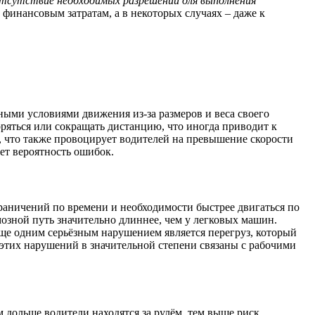
отсутствие необходимых разрешений для выполнения
финансовым затратам, а в некоторых случаях – даже к
ыми условиями движения из-за размеров и веса своего
ряться или сокращать дистанцию, что иногда приводит к
, что также провоцирует водителей на превышение скорости
ет вероятность ошибок.
раничений по времени и необходимости быстрее двигаться по
озной путь значительно длиннее, чем у легковых машин.
Еще одним серьёзным нарушением является перегруз, который
этих нарушений в значительной степени связаны с рабочими
 дольше водители находятся за рулём, тем выше риск