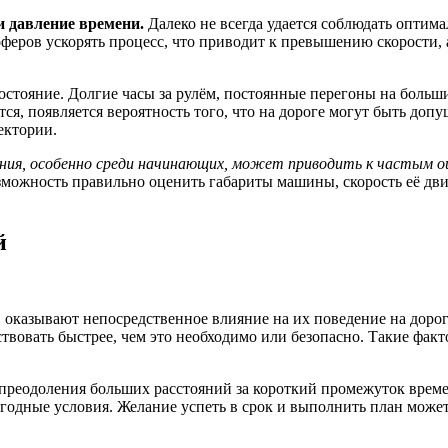
и давление времени.
Далеко не всегда удается соблюдать оптим
шоферов ускорять процесс, что приводит к превышению скорости
остояние. Долгие часы за рулём, постоянные перегоны на больши
ся, появляется вероятность того, что на дороге могут быть доп
ектории.
ия, особенно среди начинающих, может приводить к частым ош
можность правильно оценить габариты машины, скорость её дв
й
 оказывают непосредственное влияние на их поведение на доро
твовать быстрее, чем это необходимо или безопасно. Такие факто
 преодоления больших расстояний за короткий промежуток врем
одные условия. Желание успеть в срок и выполнить план может 