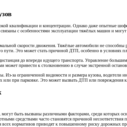
узов
кой квалификации и концентрации. Однако даже опытные шофер
 связаны с особенностями эксплуатации тяжёлых машин и могут 
альной скорости движения. Тяжёлые автомобили не способны ре
о пути. Это может стать причиной ДТП, особенно в условиях пло
истанция до впереди идущего транспорта. Управление большим 
и может привести к столкновению в случае экстренной останов
. Из-за ограниченной видимости и размера кузова, водители ин
ах или при парковке. Это может вызвать ДТП или повреждения 
х
могут быть вызваны различными факторами, среди которых осно
тными средствами часто становятся причиной несоответствия по
ия всех нормативов приводят к повышенному риску дорожных п