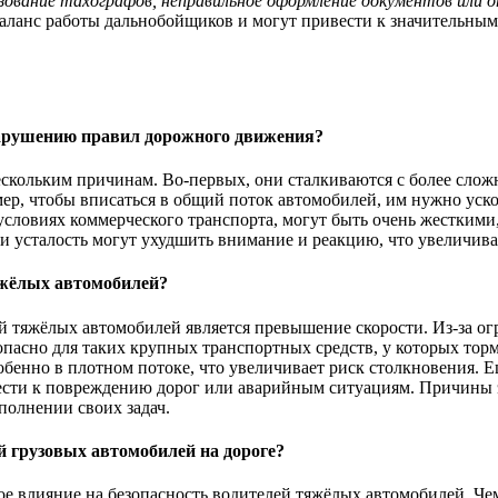
зование тахографов, неправильное оформление документов или 
ланс работы дальнобойщиков и могут привести к значительным 
нарушению правил дорожного движения?
кольким причинам. Во-первых, они сталкиваются с более сложн
ер, чтобы вписаться в общий поток автомобилей, им нужно уско
условиях коммерческого транспорта, могут быть очень жесткими
 и усталость могут ухудшить внимание и реакцию, что увеличива
яжёлых автомобилей?
 тяжёлых автомобилей является превышение скорости. Из-за ог
пасно для таких крупных транспортных средств, у которых торм
обенно в плотном потоке, что увеличивает риск столкновения. 
вести к повреждению дорог или аварийным ситуациям. Причины 
полнении своих задач.
й грузовых автомобилей на дороге?
 влияние на безопасность водителей тяжёлых автомобилей. Чем