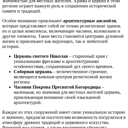
значимостью для местных жителей. Храмы и церкви в этом
регионе играют важную роль в сохранении исторической
памяти и традиций.
Особое внимание привлекают
архитектурные ансамбли
,
которые представляют собой не только религиозные здания,
но и целые комплексы, включающие часовни, колокольни и
другие элементы. Такие места становятся центрами духовной
жизни и привлекают как верующих, так и любителей
истории.
Церковь святого Николая
– старинный храм с
уникальными фресками и архитектурными
особенностями, сохранивший дух своего времени.
Соборная церковь
– величественное строение,
являющееся важным центром религиозной жизни
региона.
Часовня Покрова Пресвятой Богородицы
–
маленькая, но значимая для местных жителей церковь,
привлекающая внимание своей изысканной
архитектурой.
Каждое из этих сооружений имеет свою уникальную историю
и значение, предлагая посетителям возможность погрузиться в
атмосферу древних традиций и церковного искусства.
Внешний вид храмов, а также внутренние убранства,